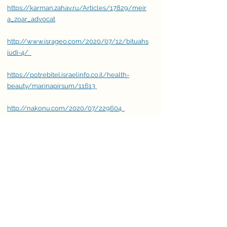
https://karman.zahav.ru/Articles/17829/meir
a_zoar_advocat
http://www.isrageo.com/2020/07/12/bituahs
iudi-4/
https://potrebitel.israelinfo.co.il/health-
beauty/marinapirsum/11613
http://nakonu.com/2020/07/229604
https://detaly.co.il/vy-mozhete-poluchit-
dengi-na-kotorye-vy-dazhe-ne-rasschityvali/
https://nep.detaly.co.il/kak-luchshe-i-bystree-
poluchit-kompensatsiyu-po-bituahsiudi/
http://www.newsru.co.il/health/25may2020/
siudi.html