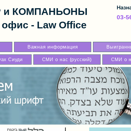
Назн
Р и КОМПАНЬОНЫ
03-5
офис - Law Office
Важная информация
Выигранны
уах Сиуди
СМИ о нас (русский)
СМИ о н