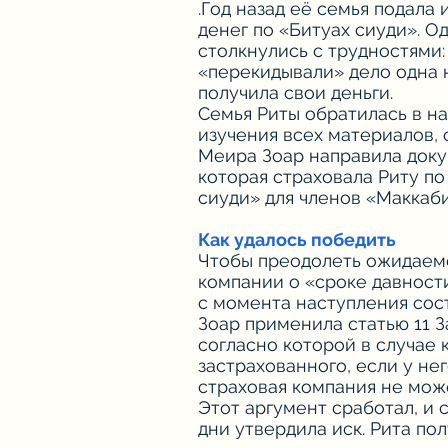
.Год назад её семья подала
денег по «Битуах сиуди». О
столкнулись с трудностями
«перекидывали» дело одна н
получила свои деньги.
Семья Риты обратилась в н
изучения всех материалов, 
Меира Зоар направила доку
которая страховала Риту п
сиуди» для членов «Маккаби
Как удалось победить
Чтобы преодолеть ожидаем
компании о «сроке давности
с момента наступления сос
Зоар применила статью 11 З
согласно которой в случае
застрахованного, если у не
страховая компания не може
Этот аргумент сработал, и 
дни утвердила иск. Рита пол