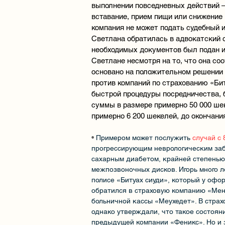
выполнении повседневных действий –
вставание, прием пищи или снижение
компания не может подать судебный 
Светлана обратилась в адвокатский 
необходимых документов был подан и
Светлане несмотря на то, что она со
основано на положительном решении 
против компаний по страхованию «Бит
быстрой процедуры посредничества, 
суммы в размере примерно 50 000 шек
примерно 6 200 шекелей, до окончания
•
Примером может послужить
случай с
прогрессирующим неврологическим заб
сахарным диабетом, крайней степенью
межпозвоночных дисков. Игорь много ле
полисе «Битуах сиуди», который у офор
обратился в страховую компанию «Мено
больничной кассы «Меухедет». В страх
однако утверждали, что такое состояни
предыдущей компании «Феникс». Но и з