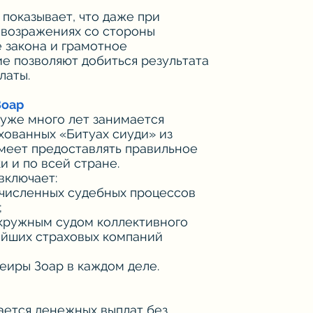
 показывает, что даже при
 возражениях со стороны
 закона и грамотное
 позволяют добиться результата
латы.
Зоар
уже много лет занимается
хованных «Битуах сиуди» из
умеет предоставлять правильное
 и по всей стране.
включает:
численных судебных процессов
;
кружным судом коллективного
ейших страховых компаний
еиры Зоар в каждом деле.
ается денежных выплат без