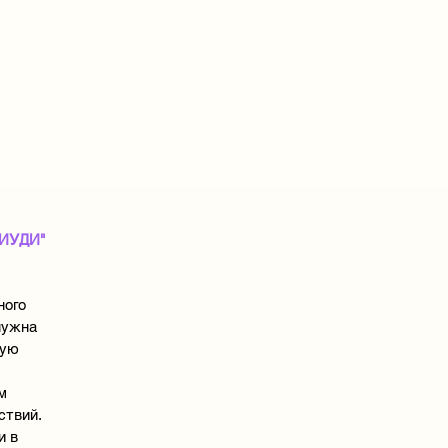
ИУДИ"
ного
 нужна
кую
м
ствий.
и в