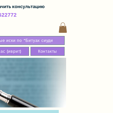
ачить консультацию
622772
е иски по "Битуах сиуди
ас (иврит)
Контакты