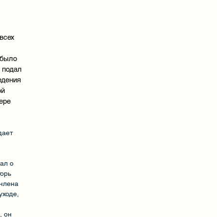
всех
 было
 подал
едения
ой
ере
дает
ал о
горь
 члена
уходе,
, он