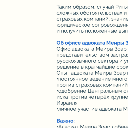
Таким образом, случай Риты
сложных обстоятельствах и
страховых компаний, знание
юридическое сопровождение
и получить положенные вып
Об офисе адвоката Меиры 
Офис адвоката Меиры Зоар 
представительством застра
русскоязычного сектора и 
решение в кратчайшие сроки
Опыт адвоката Меиры Зоар 
•постоянное ведение много
против страховых компаний
•одобрение Центральным о
иска против четырёх крупн
Израиля;
•личное участие адвоката М
Важно:
•Адвокат Меира Зоар добив