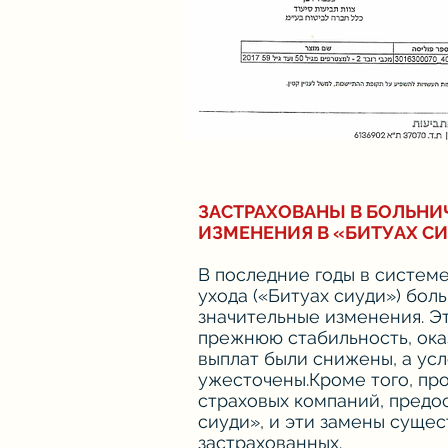
ЗАСТРАХОВАНЫ В БОЛЬНИЧ
ИЗМЕНЕНИЯ В «БИТУАХ С
В последние годы в систем
ухода («Битуах сиуди») бол
значительные изменения. Эт
прежнюю стабильность, ока
выплат были снижены, а усл
ужесточены.Кроме того, пр
страховых компаний, предо
сиуди», и эти замены суще
застрахованных.