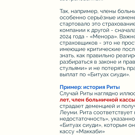
Так, например, члены боль
особенно серьёзные изменен
стартовало это страхование
компании к другой - сначала
2024 года - «Менора». Важн
страховщиков - это не прос
имеющие критические посл
знать, как правильно реаги
разбираться в законе и пра
стульями» и не потерять п
выплат по «Битуах сиуди».
Пример: история Риты
Случай Риты наглядно иллю
лет, член больничной касс
страдает деменцией и полу
Леуми. Рита соответствует
недостаточность», указанн
«Битуах сиуди», которым о
кассу «Маккаби»