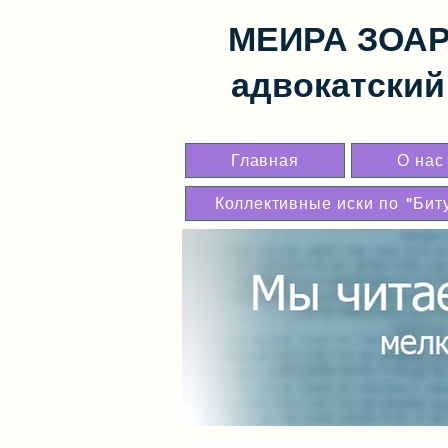
МЕИРА ЗОА
адвокатский 
Главная
О нас
Коллективные иски по "Бит