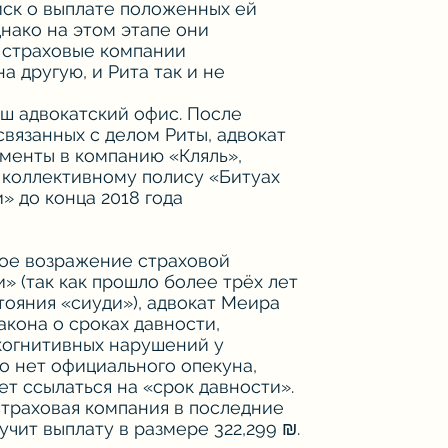
 иск о выплате положенных ей
днако на этом этапе они
: страховые компании
а другую, и Рита так и не
аш адвокатский офис. После
связанных с делом Риты, адвокат
менты в компанию «Кляль»,
о коллективному полису «Битуах
» до конца 2018 года
ое возражение страховой
» (так как прошло более трёх лет
тояния «сиуди»), адвокат Меира
акона о сроках давности,
 когнитивных нарушений у
го нет официального опекуна,
т ссылаться на «срок давности».
страховая компания в последние
учит выплату в размере 322,299 ₪.