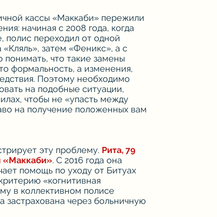
ничной кассы «Маккаби» пережили
ия: начиная с 2008 года, когда
, полис переходил от одной
 «Кляль», затем «Феникс», а с
о понимать, что такие замены
то формальность, а изменения,
едствия. Поэтому необходимо
ровать на подобные ситуации,
вилах, чтобы не «упасть между
раво на получение положенных вам
стрирует эту проблему.
Рита, 79
ы «Маккаби»
. С 2016 года она
чает помощь по уходу от Битуах
 критерию «когнитивная
ому в коллективном полисе
на застрахована через больничную