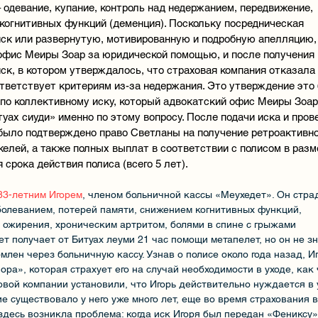
 одевание, купание, контроль над недержанием, передвижение,
 когнитивных функций (деменция). Поскольку посредническая
иск или развернутую, мотивированную и подробную апелляцию,
офис Меиры Зоар за юридической помощью, и после получения 
ск, в котором утверждалось, что страховая компания отказала
ответствует критериям из-за недержания. Это утверждение это
по коллективному иску, который адвокатский офис Меиры Зоар
уах сиуди» именно по этому вопросу. После подачи иска и пров
было подтверждено право Светланы на получение ретроактивн
елей, а также полных выплат в соответствии с полисом в разм
 срока действия полиса (всего 5 лет).
 83-летним Игорем
, членом больничной кассы «Меухедет». Он стра
олеванием, потерей памяти, снижением когнитивных функций,
 ожирения, хроническим артритом, болями в спине с грыжами
т получает от Битуах леуми 21 час помощи метапелет, но он не зн
млен через больничную кассу. Узнав о полисе около года назад, И
ра», которая страхует его на случай необходимости в уходе, как
овой компании установили, что Игорь действительно нуждается в 
е существовало у него уже много лет, еще во время страхования в
десь возникла проблема: когда иск Игоря был передан «Фениксу»