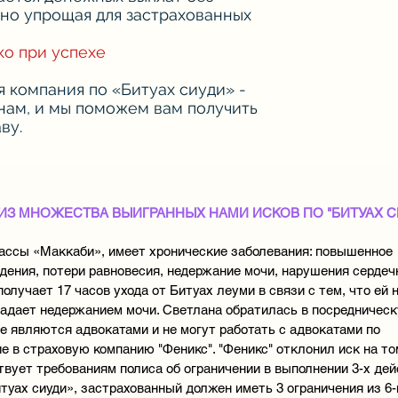
ьно упрощая для застрахованных
ко при успехе
я компания по «Битуах сиуди» -
 нам, и мы поможем вам получить
ву.
ИЗ МНОЖЕСТВА ВЫИГРАННЫХ НАМИ ИСКОВ ПО "БИТУАХ С
кассы «Маккаби», имеет хронические заболевания: повышенное
дения, потери равновесия, недержание мочи, нарушения сердеч
олучает 17 часов ухода от Битуах леуми в связи с тем, что ей
традает недержанием мочи. Светлана обратилась в посредничес
не являются адвокатами и не могут работать с адвокатами по
е в страховую компанию "Феникс". "Феникс" отклонил иск на то
твует требованиям полиса об ограничении в выполнении 3-х дей
туах сиуди», застрахованный должен иметь 3 ограничения из 6-