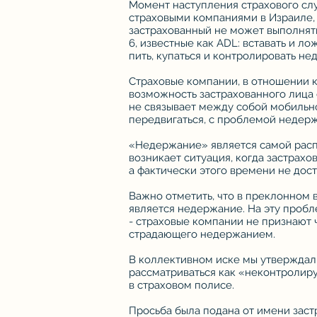
Момент наступления страхового слу
страховыми компаниями в Израиле, 
застрахованный не может выполнят
6, известные как ADL: вставать и лож
пить, купаться и контролировать не
Страховые компании, в отношении к
возможность застрахованного лица 
не связывает между собой мобильн
передвигаться, с проблемой недерж
«Недержание» является самой расп
возникает ситуация, когда застрахо
а фактически этого времени не дос
Важно отметить, что в преклонном
является недержание. На эту пробл
- страховые компании не признают ч
страдающего недержанием.
В коллективном иске мы утверждал
рассматриваться как «неконтролир
в страховом полисе.
Просьба была подана от имени заст