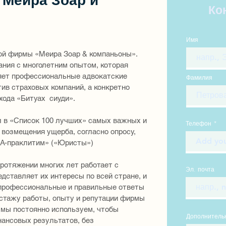
 Меира Зоар и
Ко
Имя
ой фирмы «Меира Зоар & компаньоны».
ания с многолетним опытом, которая
ляет профессиональные адвокатские
Фамилия
тив страховых компаний, а конкретно
хода «Битуах сиуди».
л в «Список 100 лучших» самых важных и
Телефон
 возмещения ущерба, согласно опросу,
«А-праклитим» («Юристы»)
ротяжении многих лет работает с
Эл. почта
дставляет их интересы по всей стране, и
 профессиональные и правильные ответы
стажу работы, опыту и репутации фирмы
 мы постоянно используем, чтобы
Дополнитель
ансовых результатов, без