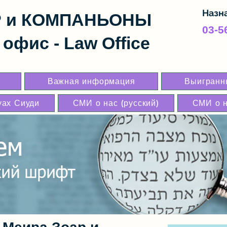
Назн
Р и КОМПАНЬОНЫ
03-5
офис - Law Office
Важная информация
Выигранны
уах Сиуди
СМИ о нас (русский)
СМИ о н