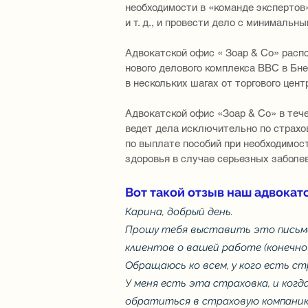
необходимости в «команде экспертов»
и т. д., и провести дело с минимальн
Адвокатской офис « Зоар & Co» распо
нового делового комплекса BBC в Бней
в нескольких шагах от торгового цент
Адвокатской офис «Зоар & Co» в теч
ведет дела исключительно по страхов
по выплате пособий при необходимост
здоровья в случае серьезных заболе
Вот такой отзыв наш адвокат
Карина, добрый день.
Прошу тебя выставить это письмо 
клиентов о вашей работе (конечно 
Обращаюсь ко всем, у кого есть ст
У меня есть эта страховка, и когд
обратиться в страховую компанию