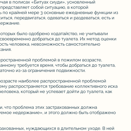
чая в полисах «Битуах сиуди», усновленный
представляет собой ситуацию, в которой
ь по крайней мере 3 основные ежедневные функции из
иться, передвигаться, одеваться и раздеваться, есть и
держание.
оторых было одобрено ходатайство, не учитывали
своевременно добраться до туалета. Их метод оценки
ость человека, невозможность самостоятельно
ания.
ространенной проблемой в пожилом возрасте,
ванному требуется время, чтобы добраться до туалета,
таточно из-за ограничения подвижности.
 возрасте наиболее распространенной проблемой
ему распространяется требование коллективного иска
еловека, который не успевает дойти до туалета, как
и, что проблема этих застрахованных должна
уемое недержание», и этого должно быть отображено
рахованных, нуждающихся в длительном уходе. В ней