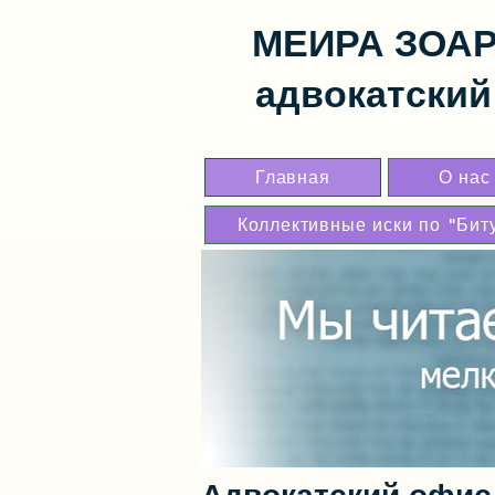
МЕИРА ЗОА
адвокатский 
Главная
О нас
Коллективные иски по "Бит