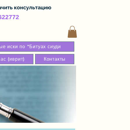
ачить консультацию
622772
е иски по "Битуах сиуди
ас (иврит)
Контакты