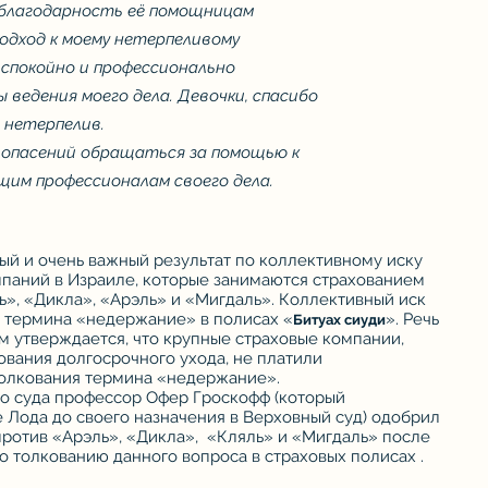
 благодарность её помощницам
подход к моему нетерпеливому
е спокойно и профессионально
 ведения моего дела. Девочки, спасибо
 нетерпелив.
и опасений обращаться за помощью к
щим профессионалам своего дела.
й и очень важный результат по коллективному иску
мпаний в Израиле, которые занимаются страхованием
ь», «Дикла», «Арэль» и «Мигдаль». Коллективный иск
я термина «недержание» в полисах «
». Речь
Битуах сиуди
ом утверждается, что крупные страховые компании,
вания долгосрочного ухода, не платили
толкования термина «недержание».
го суда профессор Офер Гроскофф (который
 Лода до своего назначения в Верховный суд) одобрил
против «Арэль», «Дикла», «Кляль» и «Мигдаль» после
по толкованию данного вопроса в страховых полисах .