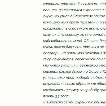
говорили, что это бесполезно, чт
овощем, прикованным к кровати и 
случайно узнал об адвокате Меире
помощью. Мне сразу перезвонила е
подготовить справку от врача о с
получил эту справку, ко мне домой
побеседовала со мной. Обе эти дев
очень важно для меня, так как я н
договор и на этом мои действия з
сбор документов, переговоры со ст
без моего участия и без всякой оп
решения длился долго, но Саша и 
успокаивали меня, подробно объясн
результате после обращения адвока
предполагал и сумму за предыдущие
почти 3,5 года.
Я выражаю свою искреннюю призна